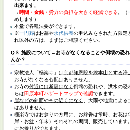
出来ます
。
→
時間・金銭・労力
の負担を大きく軽減できる
。（
めします）
本堂で各種法要ができます。
※
一円葬
はお墓や
永代供養
の申込みをされた方限定
れ以外の方は、まずはご相談ください。
Q３:施設について→お寺がなくなることや倒壊の恐
んか？
宗教法人「極楽寺」は
京都知恩院を総本山とする浄
お寺がなくなる心配はありません。
お寺の
付近には断層はなく
倒壊の恐れや、洪水の恐
らは
田原本町ハザートマップで確認
できます。
崖などの斜面やその近くになく
、大雨や地震による
はありません。
極楽寺ではお参りの方用に、お線香は常時、お花は
岸・お盆・年末）それぞれの期間、販売しています
にお参り
ができます。