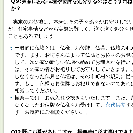
Q９:実家にある仏壇や位牌を処分するのはどうすれ
か？
実家のお仏壇は、本来はその子々孫々がお守りして
が、住宅事情などから実際は難しく、泣く泣く処分を
こともあるでしょう。
一般的に仏壇とは、仏様、お位牌、仏具、仏壇の4
です。まず、お坊さんによって仏様とお位牌のお魂
して、次の家の新しい仏壇へ納めてお魂入れを行い
は、その家の者がお祀りしてお守りしていきます。
しなくなった仏具と仏壇は、その市町村の規則に従
す。もし、仏様もお位牌もお祀りできないのであれ
相談してください。
極楽寺では、お魂入れや抜きもいたします。また、
なくなったお位牌や仏様をお受けして、
永代供養
す
す。お気軽にご相談ください。、
Q10:既にお墓がありますが、極楽寺に移す事はでき