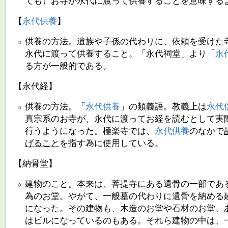
ても）お寺が永代に渡って供養することを意味する
【
永代供養
】
供養の方法。遺族や子孫の代わりに、依頼を受けた
永代に渡って供養すること。「永代祠堂」より「
永
る方が一般的である。
【永代経】
供養の方法。「
永代供養
」の類義語。教義上は
永代
真宗系のお寺が、永代に渡ってお経を読むとして実
行うようになった。極楽寺では、
永代供養
のなかで
げること
を指す為に使用している。
【納骨堂】
建物のこと。本来は、菩提寺にある遺骨の一部であ
為のお堂。やがて、一般墓の代わりに遺骨を納める
になった。その建物も、木造のお堂や石材のお堂、
はビルになっているのもある。それら建物の中は、