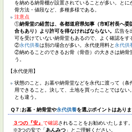
を納める納骨棚が設置されていることが多い。とに
骨方法・値段など、多種多様である。
注意点
①
納骨堂の経営は、各都道府県知事（市町村長へ委
合もあり）より許可を得なければならない
。
広告を
可を受けていない納骨堂もあるので、よく確認をす
②
永代供養
は別の場合が多い。永代使用料と
永代供
②納めることのできるお骨（骨壺）の大きさは納骨
う。
【永代使用】
状態のこと。お墓や納骨堂などを永代に渡って（条
用できること。決して、土地を買ったことではない
とも違う。
Q７:お墓・納骨堂や
永代供養
を選ぶポイントはありま
３つの『安』
で確認
されることをお勧めいたします
※3つの安で「
あんみつ
」とご理解ください。