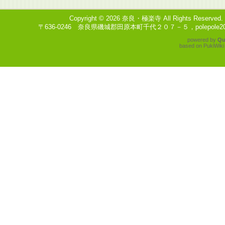
Copyright © 2026
奈良・極楽寺
All Rights Reserved.
〒636-0246 奈良県磯城郡田原本町千代２０７－５，polepole204
powered by
Qu
based on
PukiWiki