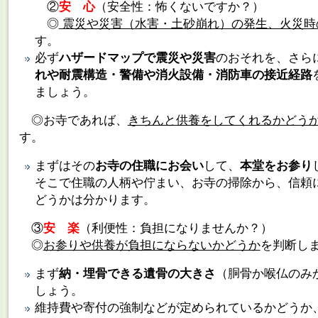
②
安 心
（安全性：怖くないですか？）
◎
震災や災害（水害・土砂崩れ）の発生、火災時
す。
必ず
ハザードマップで震災や災害
のおそれを、さら
れや耐震構造・警備や消火設備・消防車の接近経路
ましょう。
◎お寺であれば、
きちんと供養をしてくれるかどう
す。
まずはその
お寺の住職にお会い
して、
本堂をお参り
そこで住職の人柄や佇まい、お寺の掃除から、信頼
どうかは分かります。
③
安 楽
（利便性：負担になりませんか？）
◎
お参りや供養が負担にならないかどうか
を判断し
まず
納・埋骨できる遺骨の大きさ
（胴骨か喉仏のみ
しょう。
維持費や寄付の強制などが定められているかどうか