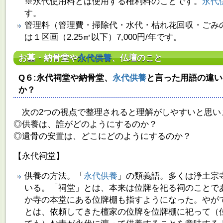
※永代使用料とは使用する権利料のことです。
永代
す。
管理料（管理費・掃除代・水代・枯れ花回収・ごみ
は１区画（2.25㎡以下）7,000円/年です。
お墓・納骨堂や
永代供養
、仏壇のこと
Q６:永代祠堂や納骨堂、
永代供養
と言った用語の違い
か？
次の2つの視点で整理されると理解がしやすいと思い
◎供養は、誰がどのようにするのか？
◎遺骨の安置は、どこにどのようにするのか？
【永代祠堂】
供養の方法。「
永代供養
」の類義語。多くは浄土宗
いる。「祠堂」とは、本来は位牌を祀る祠のことで
か寺の本堂にある位牌棚も指すようになった。やが
とは、依頼してきた檀家の位牌を位牌棚に祀って（