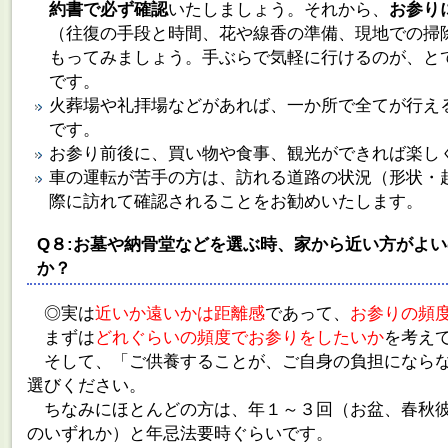
約書で必ず確認
いたしましょう。それから、
お参り
（往復の手段と時間、花や線香の準備、現地での掃
もってみましょう。手ぶらで気軽に行けるのが、と
です。
火葬場や礼拝場などがあれば、一か所で全てが行え
です。
お参り前後に、買い物や食事、観光ができれば楽し
車の運転が苦手の方は、訪れる道路の状況（形状・
際に訪れて確認されることをお勧めいたします。
Q８:お墓や納骨堂などを選ぶ時、家から近い方がよ
か？
◎実は
近いか遠いかは距離感
であって、
お参りの頻
まずは
どれぐらいの頻度でお参りをしたいか
を考え
そして、「ご供養することが、ご自身の負担になら
選びください。
ちなみにほとんどの方は、年１～３回（お盆、春秋
のいずれか）と年忌法要時ぐらいです。