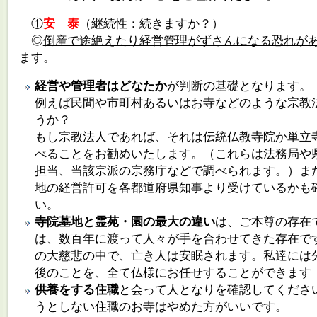
①
安 泰
（継続性：続きますか？）
◎
倒産で途絶えたり経営管理がずさんになる恐れが
ます。
経営や管理者はどなたか
が判断の基礎となります。
例えば民間や市町村あるいはお寺などのような宗教
うか？
もし宗教法人であれば、それは伝統仏教寺院か単立
べることをお勧めいたします。（これらは法務局や
担当、当該宗派の宗務庁などで調べられます。）ま
地の経営許可を各都道府県知事より受けているか
も
い。
寺院墓地と霊苑・園の最大の違い
は、ご本尊の存在
は、数百年に渡って人々が手を合わせてきた存在で
の大慈悲の中で、亡き人は安眠されます。私達には
後のことを、全て仏様にお任せすることができます
供養をする住職
と会って人となりを確認してくださ
うとしない住職のお寺はやめた方がいいです。