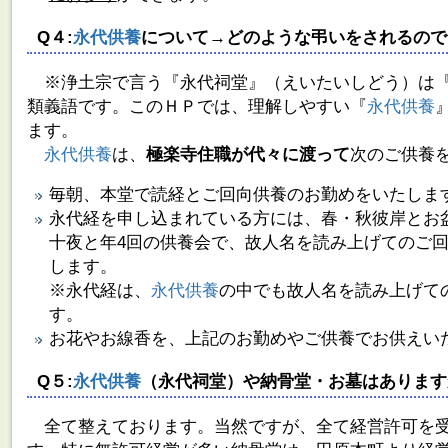
Q４:
永代供養
について→どのような弔いをされるので
※浄土宗で言う『永代祠堂』（えいたいしどう）は
類義語です。このＨＰでは、理解しやすい『
永代供養
ます。
永代供養
は、
極楽寺住職が代々に渡って
次のご供養
毎朝、本堂で読経とご回向供養のお勤めをいたしま
永代経を申し込まれている方には、春・秋彼岸とお
十夜と年4回の供養会で、故人名を読み上げてのご
します。
※永代経は、
永代供養
の中でも故人名を読み上げて
す。
お花やお線香を、上記のお勤めやご供養でお供えい
Q５:
永代供養
（永代祠堂）や納骨堂・お墓はあります
全て整えております。
当然ですが、全て経営許可を