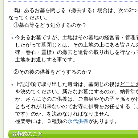
既にあるお墓を閉じる（撤去する）場合は、次の2つ
なってください。
①墓石等をどう処分するのか？
今あるお墓ですが、土地はその墓地の経営者・管理
したがって墓閉じとは、その土地の上にある皆さん
碑・巻石・霊標）の撤去と遺骨の取り出しを行なっ
土地をお返しする事です。
②その後の供養をどうするのか？
上記①項で取り出した遺骨は、墓閉じの後は
どこに
を決めてください。新たなお墓にするのか、納骨堂
か。さらに
そのご供養は
、ご自身やその子々孫々が
ともそれが出来ないのでお寺に供養をお任せする（
です）のか、を決めなければなりません。
極楽寺には、３種類の
永代供養
があります。
お葬式のこと