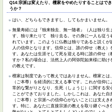
Q14:宗派は変えたり、檀家をやめたりすることはで
うか？
はい、どちらもできますし、してもかまいません。
無量寿経には『独来独去、無一随者』（人は独り生
す、独り来たりて 独り去る。その身に一人も従う
れています。このように仏教は独りであると説くが
人の信仰となります。信仰とは、誰の仰せ（教え）
す。あなたは生涯そして死を迎える時に誰の仰せ（
すか？私の場合は、法然上人の阿弥陀如来様に助け
の教えです。
檀家は制度であって教えではありません。檀家とは
（ご本尊）を経済的に支える事です。これが信仰に
常的な繋がりとなり、生死（しょうじ）に関する安
ことができておりました。しかしこれは、あなた自
（ご本尊）と宗派への信仰心がないことには支えき
す。特に、あなたに直接宗派の教えを取り継ぐべき
敬がないと、とてもとてもしんどいものでしょう。