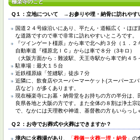
極楽寺のこと
Q１：立地について →お参りや埋・納骨に訪れやす
国道２４号線沿いにあり、平たん・道幅広く・ほぼ
な道路ですので車で非常に訪れやすいところです。
『ツインゲート橿原』から車で北へ約３分（１．２
自動車道『橿原北ＩＣ』からは車で８分（3キロ）
（大阪方面から：難波駅、天王寺駅から車で約４
駐車場：最大１５台
近鉄橿原線「笠縫駅」徒歩７分
近隣に、飲食店やスーパーマーケット(スーパーエ
店など）が多くあります。
現在極楽寺にお墓・納骨堂をお持ちの方の半分は、
良県各地と大阪の方です。また全体の８割は浄土宗
で、なかには天理教や神道、基督教の方もいらっし
Q２：お寺でお葬式や火葬はできますか？
境内に火葬場があり
、
「
葬儀
ー
火葬
ー
埋・納骨
」
の