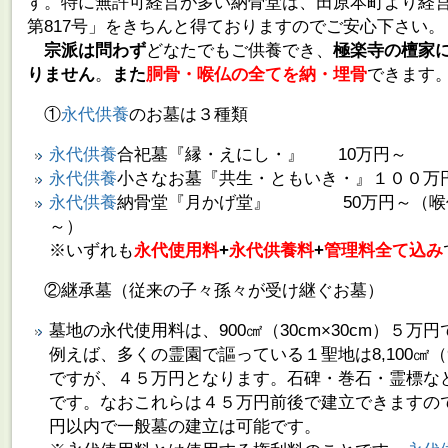
す。特に無許可経営が多い納骨堂は、田原本町より経
第817号」をきちんと得ておりますのでご安心下さい。
宗派は問わず
どなたでもご供養でき、
極楽寺の檀家
りません
。
また
胴骨・喉仏の全てを納・埋骨
できます
①
永代供養
のお墓は３種類
永代供養
合祀墓『縁・えにし・』 10万円～
永代供養
小さなお墓『共生・ともいき・』１００万
永代供養
納骨堂『月かげ堂』 50万円～（喉仏
～）
※いずれも
永代使用料
+
永代供養料
+
管理料全て込み
②継承墓（従来の子々孫々が受け継ぐお墓）
墓地の永代使用料は、900㎠（30cm×30cm）５万
例えば、多くの霊園で謳っている１聖地は8,100㎠（90
ですが、４５万円となります。石碑・巻石・霊標な
です。なおこれらは４５万円前後で建立できますので
円以内で一般墓の建立は可能です。